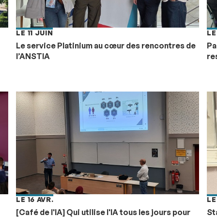
LE 11 JUIN
LE
Le service Platinium au cœur des rencontres de
Pa
l’ANSTIA
re
LE 16 AVR.
LE
[Café de l'IA] Qui utilise l'IA tous les jours pour
St