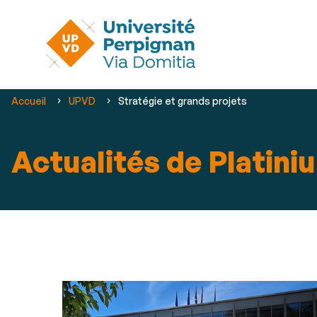
Vous
Accueil
UPVD
Stratégie et grands projets
êtes
ici :
Actualités de Platini