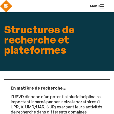
Aller
Navigation
Accès
Connexion
Menu
au
directs
contenu
Structures de
recherche et
plateformes
En matière de recherche...
l’UPVD dispose d’un potentiel pluridisciplinaire
important incarné par ses seize laboratoires (1
UPR, 10 UMR/UAR, 5 UR) exerçant leurs activités
de recherche dans différents domaines