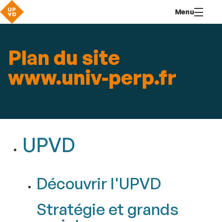
Aller
Navigation
Accès
Connexion
Menu
au
directs
contenu
Plan du site
www.univ-perp.fr
UPVD
Découvrir l'UPVD
Stratégie et grands