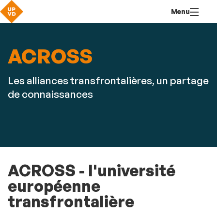
Aller
Navigation
Accès
Connexion
Menu
au
directs
contenu
ACROSS
Les alliances transfrontalières, un partage
de connaissances
ACROSS - l'université
européenne
transfrontalière