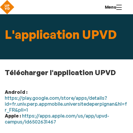
Aller
Navigation
Accès
Connexion
Menu
au
directs
contenu
L'application UPVD
Télécharger l'application UPVD
Android :
https://play.google.com/store/apps/details?
id=fr.univ.perp.appmobile.universitedeperpignan&hl=f
r_FR&pli=1
Apple :
https://apps.apple.com/us/app/upvd-
campus/id6502631467