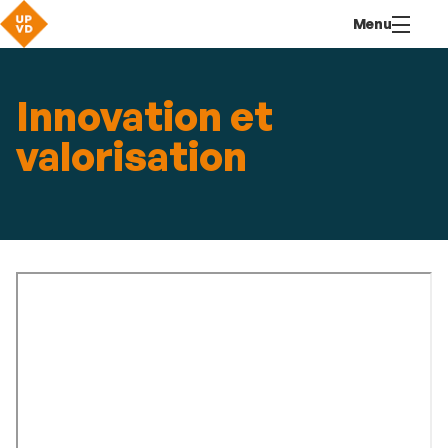
Aller
Navigation
Accès
Connexion
Menu
au
directs
contenu
Innovation et
valorisation