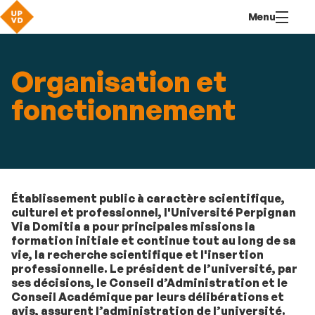
Aller
Navigation
Accès
Connexion
Menu
au
directs
contenu
Organisation et
fonctionnement
Établissement public à caractère scientifique,
culturel et professionnel, l'Université Perpignan
Via Domitia a pour principales missions la
formation initiale et continue tout au long de sa
vie, la recherche scientifique et l'insertion
professionnelle. Le président de l’université, par
ses décisions, le Conseil d’Administration et le
Conseil Académique par leurs délibérations et
avis, assurent l’administration de l’université.