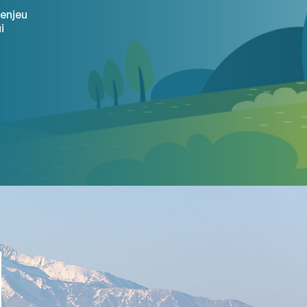
’enjeu
i