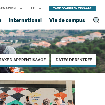
ORMATION
FR
TAXE D'APPRENTISSAGE
e
International
Vie de campus
RECH
TAXE D'APPRENTISSAGE
DATES DE RENTRÉE