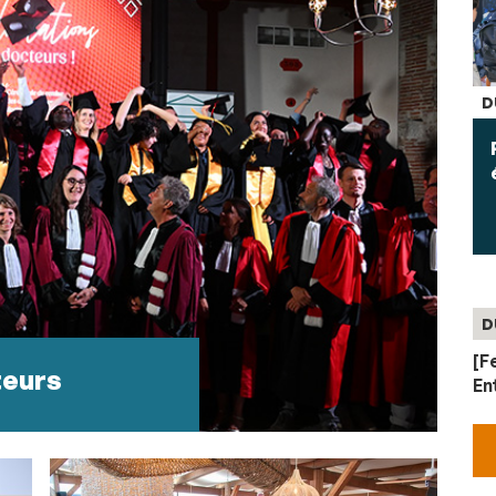
D
D
[F
teurs
En