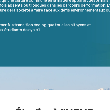
t qu’une culture commune en la matière apparaît désormais
rfois absents ou tronqués dans les parcours de formation. L
ture de la société à faire face aux défis environnementaux qu
er à la transition écologique tous les citoyens et
x étudiants de cycle 1