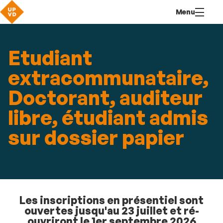
Aller
Navigation
Accès
Connexion
Menu
au
directs
contenu
Etudiant
extracommunataire,
Doctorant, auditeur
libre, étudiant admis
sur dossier papier
Les inscriptions en présentiel sont
ouvertes jusqu'au 23 juillet et ré-
ouvriront le 1er septembre 2026