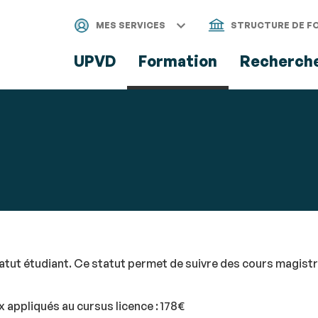
Aller
Navigation
Accès
Connexion
au
directs
MES SERVICES
STRUCTURE DE F
contenu
UPVD
Formation
Recherch
statut étudiant. Ce statut permet de suivre des cours magistr
 appliqués au cursus licence : 178€