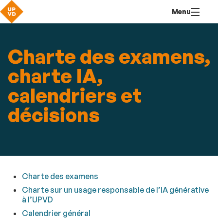
Aller
Navigation
Accès
Connexion
Menu
au
directs
contenu
Charte des examens,
charte IA,
calendriers et
décisions
Charte des examens
Charte sur un usage responsable de l’IA générative
à l’UPVD
Calendrier général