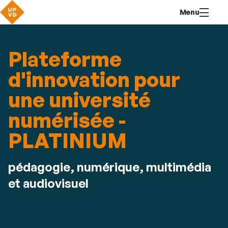
Aller
Navigation
Accès
Connexion
Menu
au
directs
contenu
Plateforme
d'innovation pour
une université
numérisée -
PLATINIUM
pédagogie, numérique, multimédia
et audiovisuel