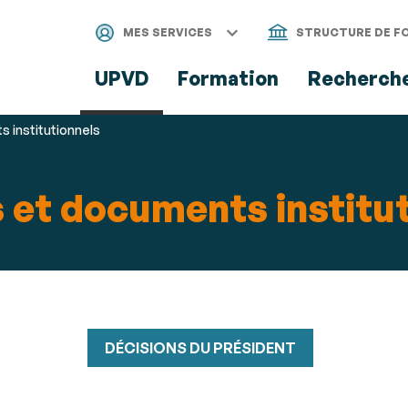
Aller
Navigation
Accès
Connexion
au
directs
MES SERVICES
STRUCTURE DE F
contenu
UPVD
Formation
Recherch
 institutionnels
 et documents institu
DÉCISIONS DU PRÉSIDENT