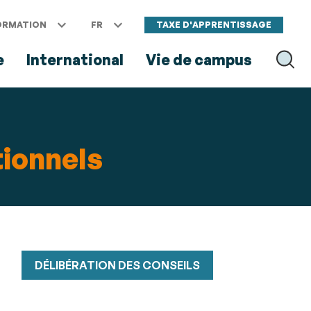
ORMATION
FR
TAXE D'APPRENTISSAGE
e
International
Vie de campus
RECH
tionnels
DÉLIBÉRATION DES CONSEILS