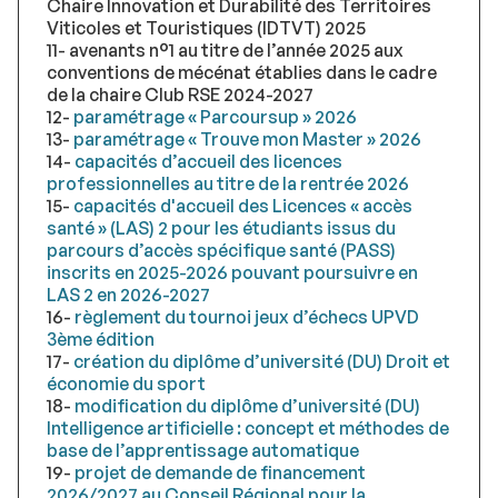
Chaire Innovation et Durabilité des Territoires
Viticoles et Touristiques (IDTVT) 2025
11- avenants n°1 au titre de l’année 2025 aux
conventions de mécénat établies dans le cadre
de la chaire Club RSE 2024-2027
12-
paramétrage « Parcoursup » 2026
13-
paramétrage « Trouve mon Master » 2026
14-
capacités d’accueil des licences
professionnelles au titre de la rentrée 2026
15-
capacités d'accueil des Licences « accès
santé » (LAS) 2 pour les étudiants issus du
parcours d’accès spécifique santé (PASS)
inscrits en 2025-2026 pouvant poursuivre en
LAS 2 en 2026-2027
16-
règlement du tournoi jeux d’échecs UPVD
3ème édition
17-
création du diplôme d’université (DU) Droit et
économie du sport
18-
modification du diplôme d’université (DU)
Intelligence artificielle : concept et méthodes de
base de l’apprentissage automatique
19-
projet de demande de financement
2026/2027 au Conseil Régional pour la