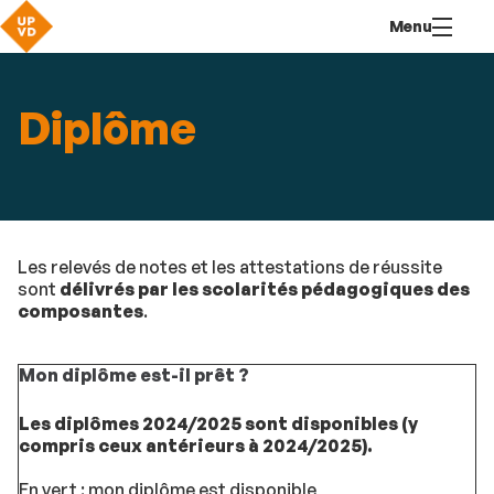
Aller
Navigation
Accès
Connexion
Menu
au
directs
contenu
Diplôme
Les relevés de notes et les attestations de réussite
sont
délivrés par les scolarités pédagogiques des
composantes
.
Mon diplôme est-il prêt ?
Les diplômes 2024/2025 sont disponibles (y
compris ceux antérieurs à 2024/2025).
En vert : mon diplôme est disponible