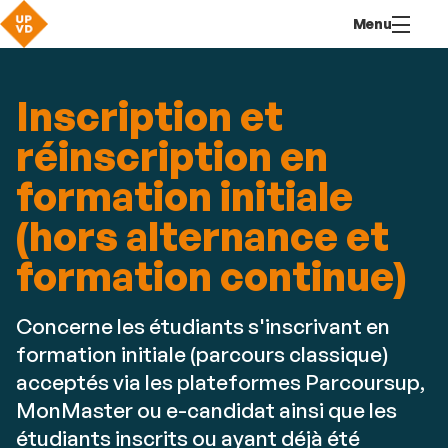
Aller
Navigation
Accès
Connexion
Menu
au
directs
contenu
Inscription et
réinscription en
formation initiale
(hors alternance et
formation continue)
Concerne les étudiants s'inscrivant en
formation initiale (parcours classique)
acceptés via les plateformes Parcoursup,
MonMaster ou e-candidat ainsi que les
étudiants inscrits ou ayant déjà été