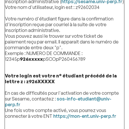
inscription administrative (
https://sesame.univ-perp.fr
)
Votre nom d'utilisateur, login est : z92602034
Votre numéro d'étudiant figure dans la confirmation
d'inscription reçue par courriel à la suite de votre
inscription administrative.
Vous pouvez aussi le trouver sur votre ticket de
paiement reçu par email. Il apparait dans le numéro de
commande entre deux "p".
Exemple : NUMERO DE COMMANDE :
12345p
926xxxxx
pSCOpP260456789
Votre login est votre n° étudiant précédé de la
lettre z : z926XXXXX
En cas de difficultés pour l'activation de votre compte
sur Sesame, contactez :
sos-info-etudiant@univ-
perp.fr
Une fois votre compte activé, vous pourrez vous
connecter à votre ENT
https://mon-ent.univ-perp.fr