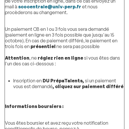
de votre inscription en ligne, dans ce cas envoyez un
mail à
scocentrale@univ-perp.fr
et nous
procèderons au changement.
Un paiement CB en 1 ou 3 fois vous sera demandé
(paiement en ligne en 3 fois possible que jusqu'au 15
octobre). En cas de paiement différé, le paiement en
trois fois en
présentiel
ne sera pas possible
Attention
, ne
réglez rien en ligne
si vous êtes dans
l'un des cas ci-dessous :
Inscription en
DU PrépaTalents,
si un paiement
vous est demandé
, cliquez sur paiement différé
Informations boursiers :
Vous êtes boursier et avez reçu votre notification
conditionnelle de bourse, pensez à