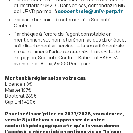
et inscription UPVD". Dans ce cas, demandez le RIB
de l'UPVD par mail à
scocentrale@univ-perp.fr
Par carte bancaire directement à la Scolarité
Centrale
Par chèque à l'ordre de l'agent comptable en
mentionnant vos nom et prénom au dos du chèque,
soit directement au service de la scolarité centrale
ou par courrier à l'adresse ci-après : Université de
Perpignan, Scolarité Centrale Bâtiment BASE, 52
avenue Paul Alduy, 66000 Perpignan
Montant à régler selon votre cas
Licence 118€
Master 167€
Doctorat 265€
Sup'EnR 420€
Pour la réinscription en 2027/2028, vous devrez,
vers le 8 juillet vous rapprocher de votre
scolarité pédagogique afin qu'elle vous donne
l'accès à la réinscription en ligne via un "laisser-