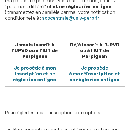
malgré tout un paiement vous est demandé, cochez
"paiement différé" et
et ne réglez rien en ligne
!
transmettez en parallèle par mail votre notification
conditionnelle à :
scocentrale@univ-perp.fr
Jamais inscrit à
Déjà inscrit à l'UPVD
l'UPVD ou à l'IUT de
ou à l'IUT de
Perpignan
Perpignan
Je procède à mon
Je procède
inscription et ne
à ma réinscription et
règle rien en ligne
ne règle rien en ligne
Pour régler les frais d'inscription, trois options :
Par virement en mentionnant "vos nom et prénom