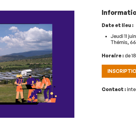
Informati
Date et lieu :
Jeudi 11 ju
Thémis, 6
Horaire :
de 18
INSCRIPTI
Contact :
int