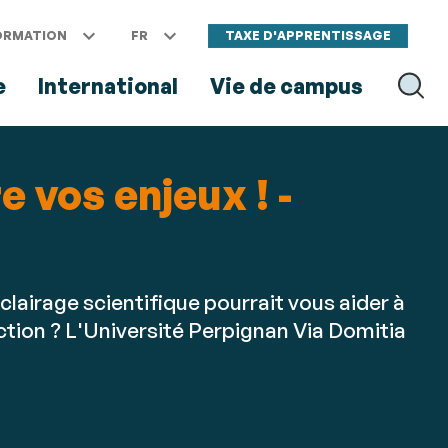
ORMATION
FR
TAXE D'APPRENTISSAGE
e
International
Vie de campus
RECH
e vos enjeux ! -
clairage scientifique pourrait vous aider à
ction ? L'Université Perpignan Via Domitia