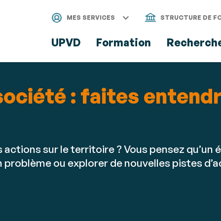
Aller
Navigation
Accès
Connexion
au
directs
MES SERVICES
STRUCTURE DE F
contenu
UPVD
Formation
Recherch
société : faites entendr
 actions sur le territoire ? Vous pensez qu’un é
 problème ou explorer de nouvelles pistes d’a