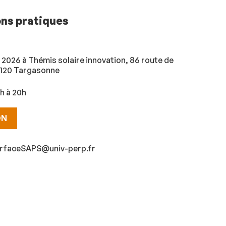
ons pratiques
in 2026 à Thémis solaire innovation, 86 route de
6120 Targasonne
h à 20h
ON
erfaceSAPS@univ-perp.fr