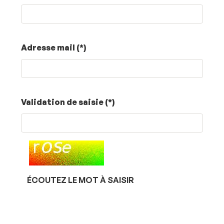
Adresse mail (*)
Champ
Validation de saisie (*)
pour
les
robots.
Si
vous
êtes
humains,
ÉCOUTEZ LE MOT À SAISIR
merci
de
le
laisser
vide.