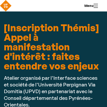
Aller
Navigation
Accès
Connexion
Menu
au
directs
contenu
[Inscription Thémis]
Appel à
manifestation
d'intérêt : faites
entendre vos enjeux
Atelier organisé par l'Interface sciences
et société de l'Université Perpignan Via
Domitia (UPVD) en partenariat avec le
Conseil départemental des Pyrénées-
Orientales.