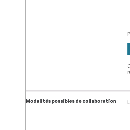
P
C
r
Modalités possibles de collaboration
L