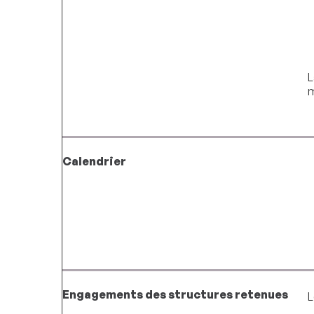
L
m
Calendrier
Engagements des structures retenues
L