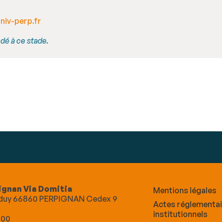
iv-perp.fr
é à ce stade.
ignan Via Domitia
Mentions légales
Alduy 66860 PERPIGNAN Cedex 9
Actes réglementa
institutionnels
 00