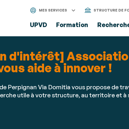
Aller
Navigation
Accès
Connexion
au
directs
MES SERVICES
STRUCTURE DE F
contenu
UPVD
Formation
Recherch
 d'intérêt] Associatio
vous aide à innover !
 de Perpignan Via Domitia vous propose de trav
che utile à votre structure, au territoire et à