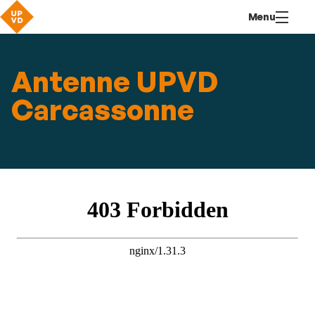
Aller
Navigation
Accès
Connexion
Menu
au
directs
contenu
Antenne UPVD
Carcassonne