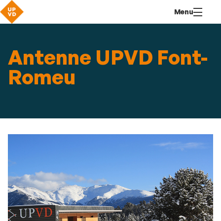
Aller
Navigation
Accès
Connexion
Menu
au
directs
contenu
Antenne UPVD Font-
Romeu