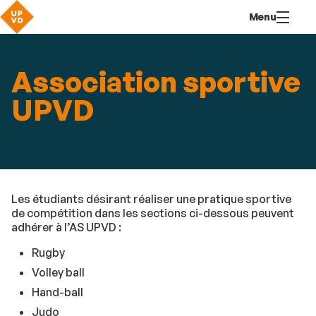
Aller
Navigation
Accès
Connexion
Menu
au
directs
contenu
Association sportive
UPVD
Les étudiants désirant réaliser une pratique sportive
de compétition dans les sections ci-dessous peuvent
adhérer à l’AS UPVD :
Rugby
Volley ball
Hand-ball
Judo