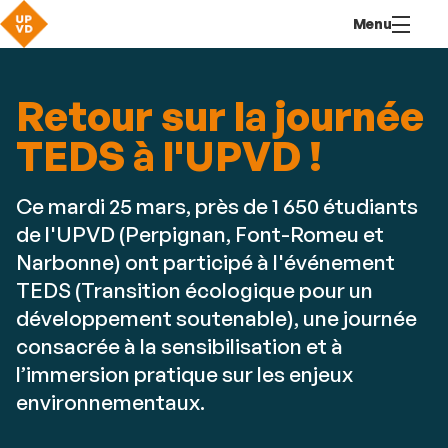
Aller
Navigation
Accès
Connexion
Menu
au
directs
contenu
Retour sur la journée
TEDS à l'UPVD !
Ce mardi 25 mars, près de 1 650 étudiants
de l'UPVD (Perpignan, Font-Romeu et
Narbonne) ont participé à l'événement
TEDS (Transition écologique pour un
développement soutenable), une journée
consacrée à la sensibilisation et à
l’immersion pratique sur les enjeux
environnementaux.