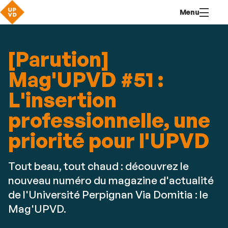
Aller
Navigation
Accès
Connexion
Menu
au
directs
contenu
[Parution]
Mag'UPVD #51 :
L'insertion
professionnelle, une
priorité pour l'UPVD
Tout beau, tout chaud : découvrez le
nouveau numéro du magazine d'actualité
de l'Université Perpignan Via Domitia : le
Mag'UPVD.