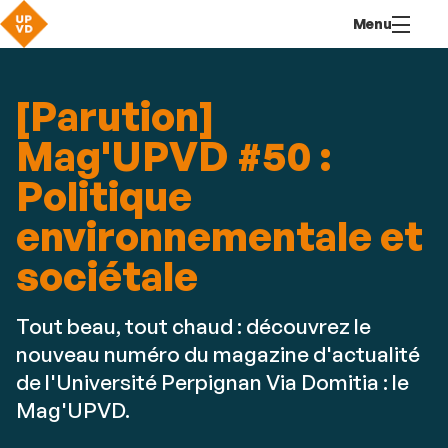
Aller
Navigation
Accès
Connexion
Menu
au
directs
contenu
[Parution]
Mag'UPVD #50 :
Politique
environnementale et
sociétale
Tout beau, tout chaud : découvrez le
nouveau numéro du magazine d'actualité
de l'Université Perpignan Via Domitia : le
Mag'UPVD.