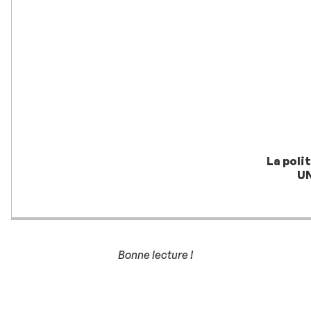
La poli
UN
Bonne lecture !