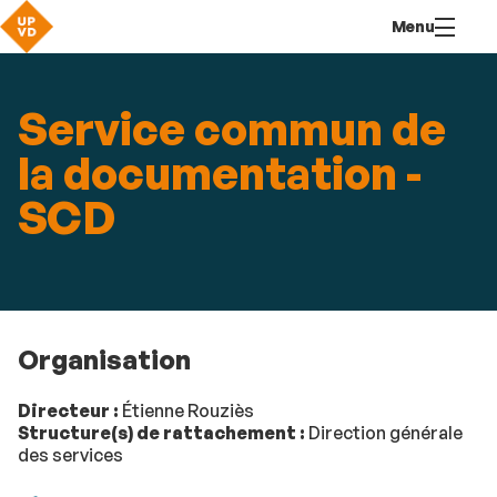
Aller
Navigation
Accès
Connexion
Menu
au
directs
contenu
Service commun de
la documentation -
SCD
Organisation
Directeur :
Étienne Rouziès
Structure(s) de rattachement :
Direction générale
des services