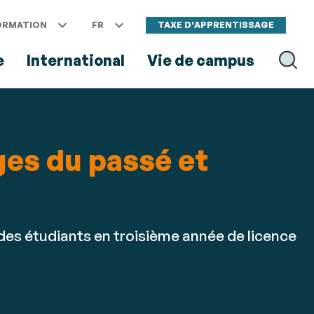
ORMATION
FR
TAXE D'APPRENTISSAGE
e
International
Vie de campus
RECH
ges du passé et
des étudiants en troisième année de licence