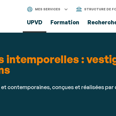
Aller
Navigation
Accès
Connexion
au
directs
MES SERVICES
STRUCTURE DE F
contenu
UPVD
Formation
Recherch
s intemporelles : vesti
ns
 et contemporaines, conçues et réalisées par 