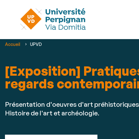
Vous
Accueil
UPVD
êtes
ici :
[Exposition] Pratique
regards contemporai
Présentation d'oeuvres d'art préhistoriques
Histoire de l'art et archéologie.