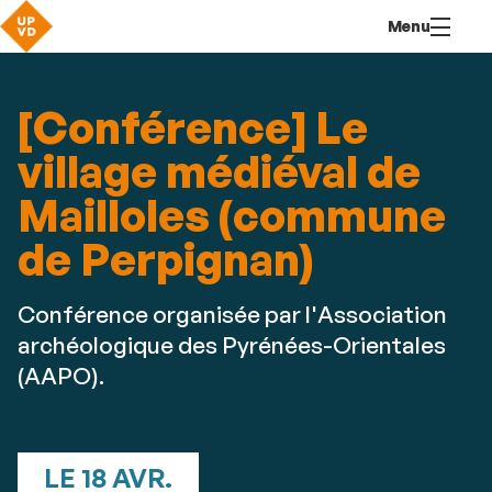
Aller
Navigation
Accès
Connexion
Menu
au
directs
contenu
[Conférence] Le
village médiéval de
Mailloles (commune
de Perpignan)
Conférence organisée par l'Association
archéologique des Pyrénées-Orientales
(AAPO).
LE 18 AVR.