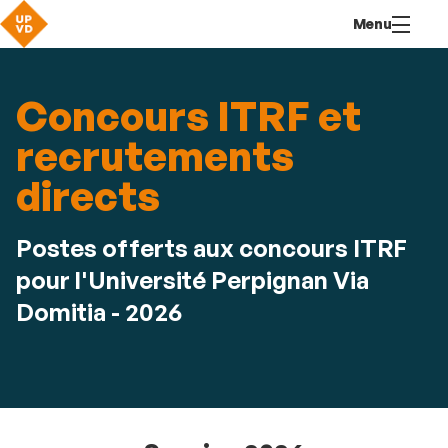
Aller
Navigation
Accès
Connexion
Menu
au
directs
contenu
Concours ITRF et
recrutements
directs
Postes offerts aux concours ITRF
pour l'Université Perpignan Via
Domitia - 2026