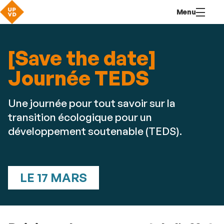
Aller
Navigation
Accès
Connexion
Menu
au
directs
contenu
[Save the date]
Journée TEDS
Une journée pour tout savoir sur la
transition écologique pour un
développement soutenable (TEDS).
LE 17 MARS