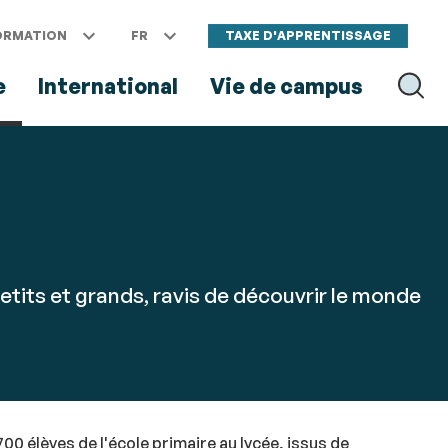
ORMATION
FR
TAXE D'APPRENTISSAGE
e
International
Vie de campus
RECH
etits et grands, ravis de découvrir le monde
0 élèves de l'école primaire au lycée, issus de