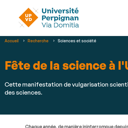
Vous
Accueil
Recherche
Sciences et société
êtes
ici :
Fête de la science à 
Cette manifestation de vulgarisation scienti
des sciences.
Chaque année, de manière ininterrompue depuis 2