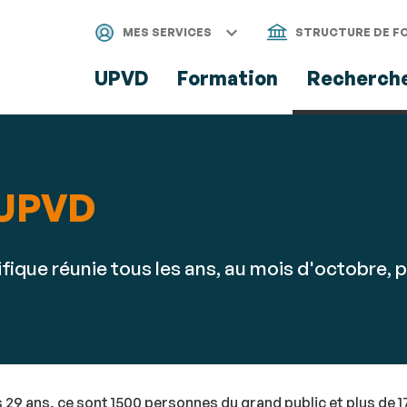
Aller
Navigation
Accès
Connexion
au
directs
MES SERVICES
STRUCTURE DE F
contenu
UPVD
Formation
Recherch
l'UPVD
fique réunie tous les ans, au mois d'octobre, p
9 ans, ce sont 1500 personnes du grand public et plus de 170