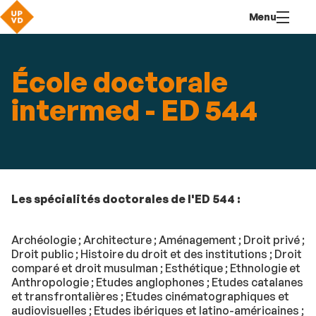
Aller
Navigation
Accès
Connexion
Menu
au
directs
contenu
École doctorale
intermed - ED 544
Les spécialités doctorales de l'ED 544 :
Archéologie ; Architecture ; Aménagement ; Droit privé ;
Droit public ; Histoire du droit et des institutions ; Droit
comparé et droit musulman ; Esthétique ; Ethnologie et
Anthropologie ; Etudes anglophones ; Etudes catalanes
et transfrontalières ; Etudes cinématographiques et
audiovisuelles ; Etudes ibériques et latino-américaines ;