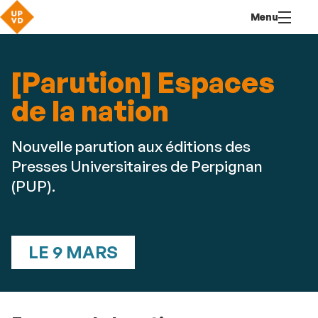
Aller
Navigation
Accès
Connexion
Menu
au
directs
contenu
[Parution] Espaces
de la nation
Nouvelle parution aux éditions des
Presses Universitaires de Perpignan
(PUP).
LE 9 MARS