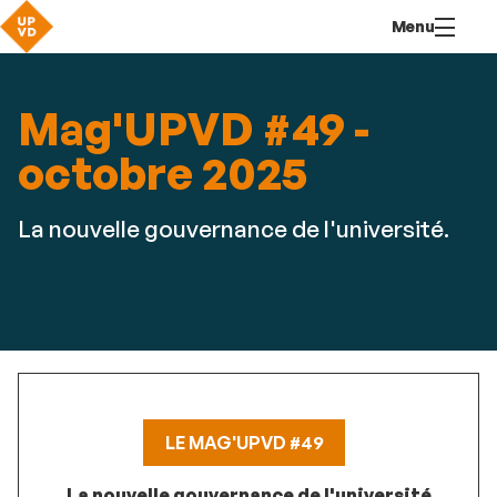
Aller
Navigation
Accès
Connexion
Menu
au
directs
contenu
Mag'UPVD #49 -
octobre 2025
La nouvelle gouvernance de l'université.
LE MAG'UPVD #49
La nouvelle gouvernance de l'université