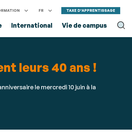
ORMATION
FR
TAXE D'APPRENTISSAGE
e
International
Vie de campus
RECH
nt leurs 40 ans !
nniversaire le mercredi 10 juin à la