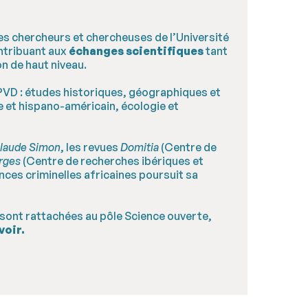
des chercheurs et chercheuses de l’Université
ontribuant aux
échanges scientifiques
tant
n de haut niveau.
l’UPVD : études historiques, géographiques et
e et hispano-américain, écologie et
Claude Simon
, les revues
Domitia
(Centre de
rges
(Centre de recherches ibériques et
ences criminelles africaines poursuit sa
 sont rattachées au pôle Science ouverte,
voir.