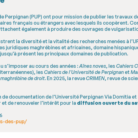
de Perpignan (PUP) ont pour mission de publier les travaux 
taires français ou étrangers avec lesquels ils coopèrent. C
s’attachent également à produire des ouvrages de vulgarisatio
llustrent la diversité et la vitalité des recherches menées à 
es juridiques maghrébines et africaines, domaine hispaniqu
usqu’à présent les principaux domaines de publication.
u s’imposer au cours des années :
Aïnes noves
, les
Cahiers 
iterranéennes), les
Cahiers de l'Université de Perpignan
et
Ma
maghrébine de droit
. En 2025, la revue
CRIMEN
, revue de sci
n de documentation de l’Université Perpignan Via Domitia et
et de renouveler l’intérêt pour la
diffusion ouverte du sa
96
os-des-pup/