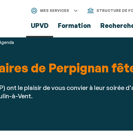
Aller
Navigation
Accès
Connexion
au
directs
MES SERVICES
STRUCTURE DE F
contenu
UPVD
Formation
Recherch
Agenda
aires de Perpignan fête
ont le plaisir de vous convier à leur soirée d'a
lin-à-Vent.