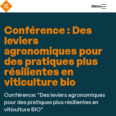
Aller
Navigation
Accès
Connexion
Menu
au
directs
contenu
Conférence : Des
leviers
agronomiques pour
des pratiques plus
résilientes en
viticulture bio
Conférence: "Des leviers agronomiques
pour des pratiques plus résilientes en
viticulture BIO"