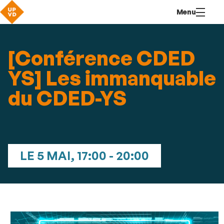
Aller
Navigation
Accès
Connexion
Menu
au
directs
contenu
[Conférence CDED
YS] Les immanquable
du CDED-YS
LE 5 MAI, 17:00 - 20:00