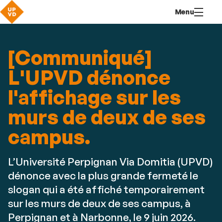
Aller
Navigation
Accès
Connexion
Menu
au
directs
contenu
[Communiqué]
L'UPVD dénonce
l'affichage sur les
murs de deux de ses
campus.
L’Université Perpignan Via Domitia (UPVD)
dénonce avec la plus grande fermeté le
slogan qui a été affiché temporairement
sur les murs de deux de ses campus, à
Perpignan et à Narbonne, le 9 juin 2026.