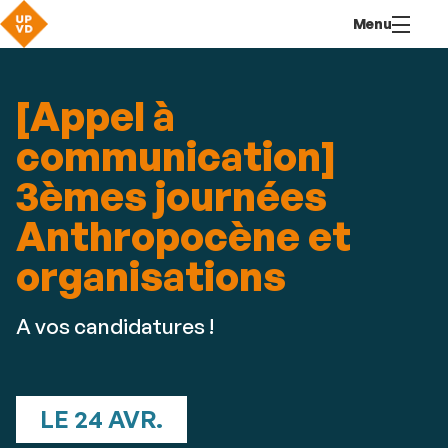
Aller
Navigation
Accès
Connexion
Menu
au
directs
contenu
[Appel à
communication]
3èmes journées
Anthropocène et
organisations
A vos candidatures !
LE 24 AVR.