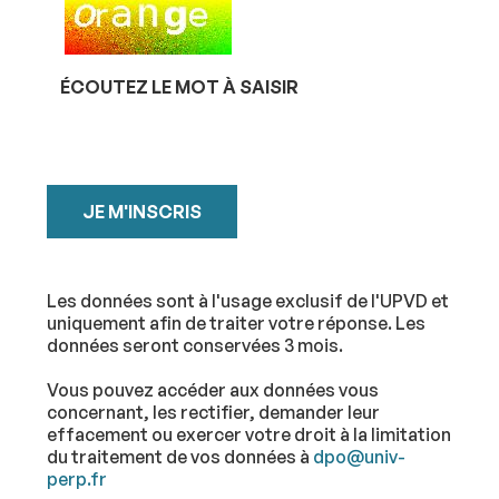
Si
vous
êtes
humains,
ÉCOUTEZ LE MOT À SAISIR
merci
de
le
laisser
vide.
Les données sont à l'usage exclusif de l'UPVD et
uniquement afin de traiter votre réponse. Les
données seront conservées 3 mois.
Vous pouvez accéder aux données vous
concernant, les rectifier, demander leur
effacement ou exercer votre droit à la limitation
du traitement de vos données à
dpo@univ-
perp.fr