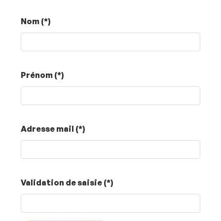
Nom (*)
Prénom (*)
Adresse mail (*)
Champ
Validation de saisie (*)
pour
les
robots.