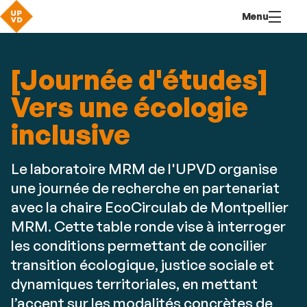
Aller
Navigation
Accès
Connexion
Menu
au
directs
contenu
[Journée d'études]
Vers une écologie
inclusive
Le laboratoire MRM de l'UPVD organise
une journée de recherche en partenariat
avec la chaire EcoCirculab de Montpellier
MRM. Cette table ronde vise à interroger
les conditions permettant de concilier
transition écologique, justice sociale et
dynamiques territoriales, en mettant
l’accent sur les modalités concrètes de