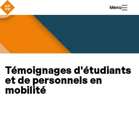
Aller
Navigation
Accès
Connexion
Menu
au
directs
contenu
Témoignages d'étudiants
et de personnels en
mobilité