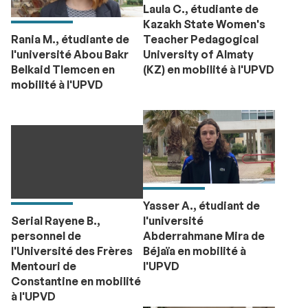
Laula C., étudiante de
Kazakh State Women's
Rania M., étudiante de
Teacher Pedagogical
l'université Abou Bakr
University of Almaty
Belkaid Tlemcen en
(KZ) en mobilité à l'UPVD
mobilité à l'UPVD
Yasser A., étudiant de
Serial Rayene B.,
l'université
personnel de
Abderrahmane Mira de
l'Université des Frères
Béjaïa en mobilité à
Mentouri de
l'UPVD
Constantine en mobilité
à l'UPVD