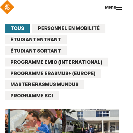
Aller
Navigation
Accès
Connexion
Menu
au
directs
contenu
TOUS
PERSONNEL EN MOBILITÉ
ÉTUDIANT ENTRANT
ÉTUDIANT SORTANT
PROGRAMME EMIC (INTERNATIONAL)
PROGRAMME ERASMUS+ (EUROPE)
MASTER ERASMUS MUNDUS
PROGRAMME BCI