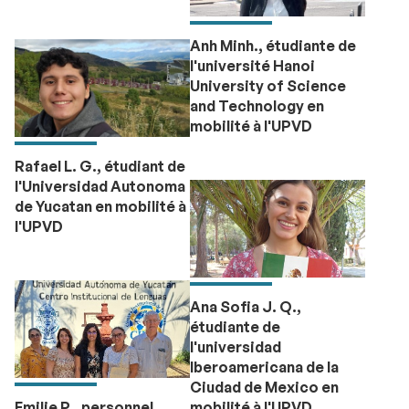
Anh Minh., étudiante de
l'université Hanoi
University of Science
and Technology en
mobilité à l'UPVD
Rafael L. G., étudiant de
l'Universidad Autonoma
de Yucatan en mobilité à
l'UPVD
Ana Sofia J. Q.,
étudiante de
l'universidad
Iberoamericana de la
Ciudad de Mexico en
Emilie P., personnel
mobilité à l'UPVD