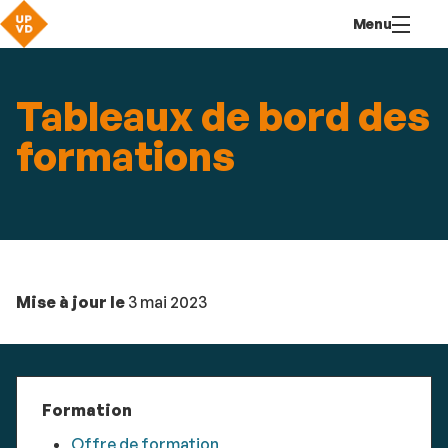
Aller
Navigation
Accès
Connexion
Menu
au
directs
contenu
Tableaux de bord des
formations
Mise à jour le
3 mai 2023
Formation
Offre de formation