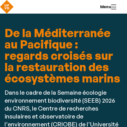
Aller
Navigation
Accès
Connexion
Menu
au
directs
contenu
De la Méditerranée
au Pacifique :
regards croisés sur
la restauration des
écosystèmes marins
Dans le cadre de la Semaine écologie
environnement biodiversité (SEEB) 2026
du CNRS, le Centre de recherches
insulaires et observatoire de
l'environnement (CRIOBE) de l'Université