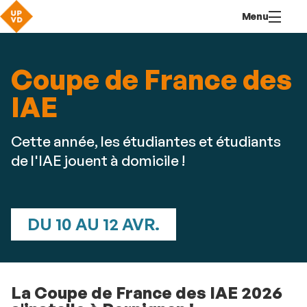
Aller
Navigation
Accès
Connexion
Menu
au
directs
contenu
Coupe de France des
IAE
Cette année, les étudiantes et étudiants
de l'IAE jouent à domicile !
DU 10 AU 12 AVR.
La Coupe de France des IAE 2026