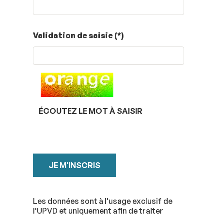
Champ
Validation de saisie (*)
pour
les
robots.
Si
vous
êtes
humains,
ÉCOUTEZ LE MOT À SAISIR
merci
de
le
laisser
vide.
Les données sont à l'usage exclusif de
l'UPVD et uniquement afin de traiter