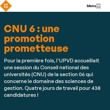
Aller
Navigation
Accès
Connexion
Menu
au
directs
contenu
CNU 6 : une
promotion
prometteuse
Pour la première fois, l'UPVD accueillait
une session du Conseil national des
universités (CNU) de la section 06 qui
concerne le domaine des sciences de
gestion. Quatre jours de travail pour 438
candidatures !