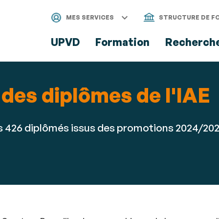
Aller
Navigation
Accès
Connexion
au
directs
MES SERVICES
STRUCTURE DE F
contenu
UPVD
Formation
Recherch
des diplômes de l'IAE
ses 426 diplômés issus des promotions 2024/202