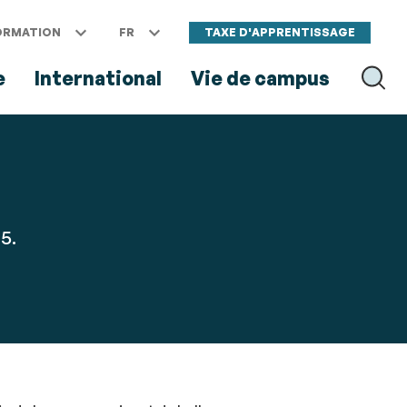
ORMATION
FR
TAXE D'APPRENTISSAGE
e
International
Vie de campus
RECH
5.