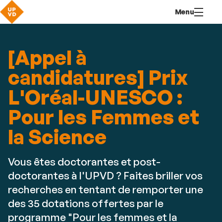
Aller
Navigation
Accès
Connexion
Menu
au
directs
contenu
[Appel à
candidatures] Prix
L'Oréal-UNESCO :
Pour les Femmes et
la Science
Vous êtes doctorantes et post-
doctorantes à l'UPVD ? Faites briller vos
recherches en tentant de remporter une
des 35 dotations offertes par le
programme "Pour les femmes et la