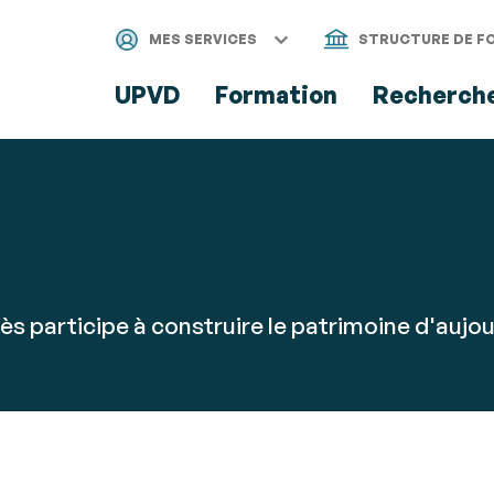
Aller
Navigation
Accès
Connexion
au
directs
MES SERVICES
STRUCTURE DE F
contenu
UPVD
Formation
Recherch
ès participe à construire le patrimoine d'aujou