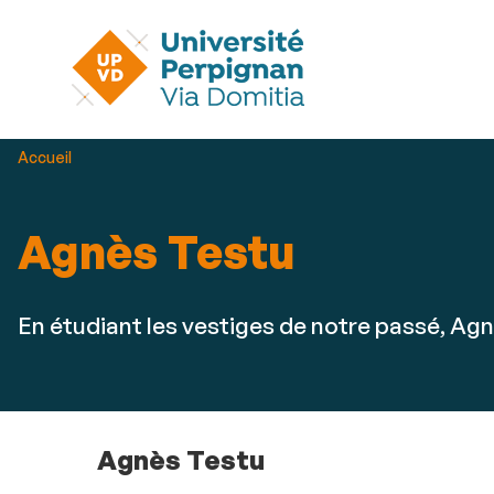
Vous
Accueil
êtes
ici :
Agnès Testu
En étudiant les vestiges de notre passé, Agn
Agnès Testu