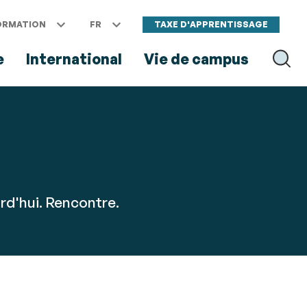
ORMATION
FR
TAXE D'APPRENTISSAGE
e
International
Vie de campus
RECH
rd'hui. Rencontre.